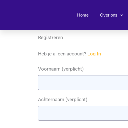
Ga
naar
Home
Over ons
de
inhoud
Registreren
Heb je al een account?
Log In
Voornaam
(verplicht)
Achternaam
(verplicht)