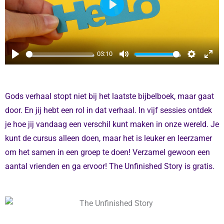
P
L
A
Y
03:10
P
M
S
E
L
U
E
N
A
T
T
T
Gods verhaal stopt niet bij het laatste bijbelboek, maar gaat
Y
E
T
E
door. En jij hebt een rol in dat verhaal. In vijf sessies ontdek
I
R
je hoe jij vandaag een verschil kunt maken in onze wereld. Je
N
F
kunt de cursus alleen doen, maar het is leuker en leerzamer
G
U
om het samen in een groep te doen! Verzamel gewoon een
S
L
aantal vrienden en ga ervoor! The Unfinished Story is gratis.
L
S
C
R
E