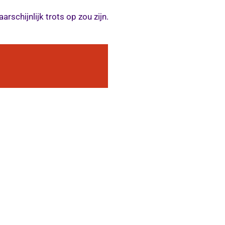
schijnlijk trots op zou zijn.
g
vigen
nstbetoon:
 vaardigheden.
diening:
N de kerk