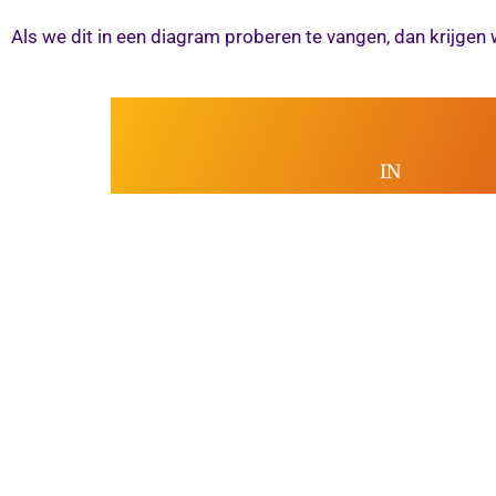
Als we dit in een diagram proberen te vangen, dan krijgen
IN
Priesterschap
van alle gelovigen
Zorg
Persoonlijke geestelijke gro
Nieuw leven in Christus toegepast in e
het leven.
P