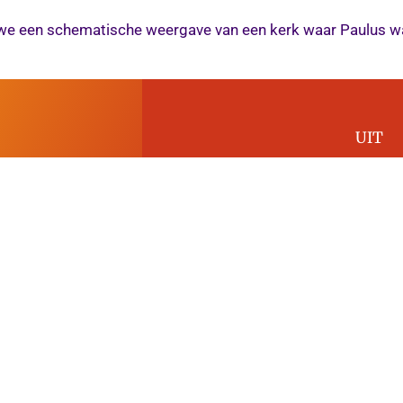
 we een schematische weergave van een kerk waar Paulus waar
UIT
Bedienin
van alle gelo
Toerusting
Voor die
ontdekken van gaven en
ei.
Vrijzetten
in de be
lk gebied van
1 IN de kerk 2 VA
AD NAAR VOLWASSENHEID →