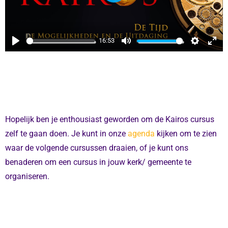
P
N
L
A
Y
16:53
P
M
S
E
L
U
E
N
A
T
T
T
Y
E
T
E
I
R
N
F
Hopelijk ben je enthousiast geworden om de Kairos cursus
G
U
zelf te gaan doen. Je kunt in onze
agenda
kijken om te zien
S
L
waar de volgende cursussen draaien, of je kunt ons
L
benaderen om een cursus in jouw kerk/ gemeente te
S
organiseren.
C
R
E
E