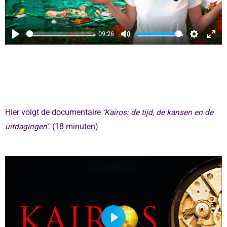
L
A
Y
09:26
P
M
S
E
L
U
E
N
A
T
T
T
Y
E
T
E
I
R
N
F
Hier volgt de documentaire
‘Kairos: de tijd, de kansen en de
G
U
uitdagingen’
. (18 minuten)
S
L
L
S
C
R
E
E